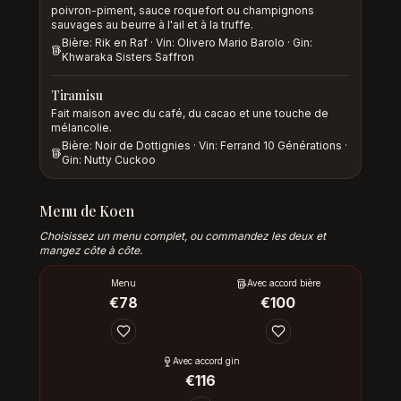
poivron-piment, sauce roquefort ou champignons
sauvages au beurre à l'ail et à la truffe.
Bière: Rik en Raf · Vin: Olivero Mario Barolo · Gin:
Khwaraka Sisters Saffron
Tiramisu
Fait maison avec du café, du cacao et une touche de
mélancolie.
Bière: Noir de Dottignies · Vin: Ferrand 10 Générations ·
Gin: Nutty Cuckoo
Menu de Koen
Choisissez un menu complet, ou commandez les deux et
mangez côte à côte.
Menu
Avec accord bière
€
78
€
100
Avec accord gin
€
116