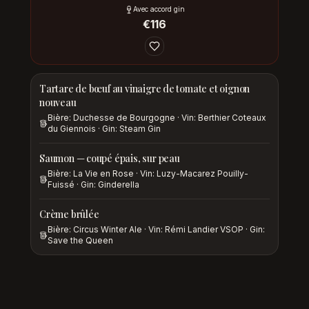
Avec accord gin
€
116
Tartare de bœuf au vinaigre de tomate et oignon
nouveau
Bière: Duchesse de Bourgogne · Vin: Berthier Coteaux
du Giennois · Gin: Steam Gin
Saumon — coupé épais, sur peau
Bière: La Vie en Rose · Vin: Luzy-Macarez Pouilly-
Fuissé · Gin: Ginderella
Crème brûlée
Bière: Circus Winter Ale · Vin: Rémi Landier VSOP · Gin:
Save the Queen