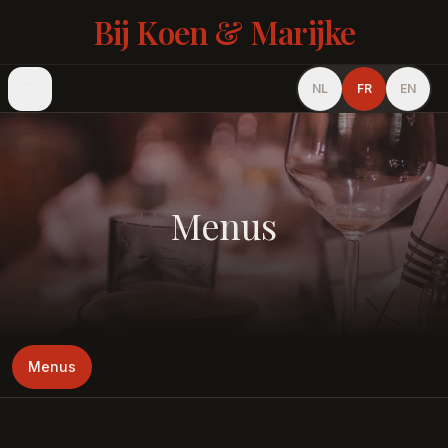
Bij Koen & Marijke
NL
FR
EN
Menus
Menus