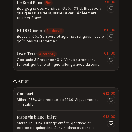
Le Bœuf Blond
€
9.00
Bier
Bourgogne des Flandres · 6,5% · 33 cl. Brassée à
quelques rues de là, sur le Dijver. Légèrement
fruité et épicé.
NUDO Ginepro
€
11.00
Alcoholvrij
Bossuit · 0%. Genièvre et agrumes rangpur. Tout le
goût, pas de lendemain.
Osco Tonic
€
11.00
Alcoholvrij
Occitanie & Provence · 0%. Verjus au romarin,
fenouil, gentiane et figue, allongé avec du tonic.
🍊
Amer
Campari
€
12.00
Milan · 25%. Une recette de 1860. Aigu, amer et
inimitable.
Picon vin blanc / bière
€
12.00
Marseille · 18%. Orange amère, gentiane et
écorce de quinquina. Sur vin blanc ou dans la