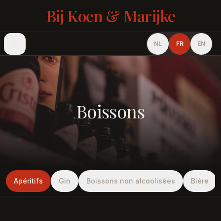
Bij Koen & Marijke
NL
FR
EN
Boissons
Apéritifs
Gin
Boissons non alcoolisées
Bière