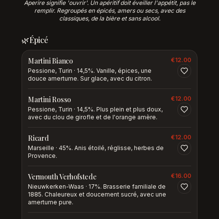
Aperire signifie 'ouvrir'. Un apéritif doit éveiller l'appétit, pas le
remplir. Regroupés en épicés, amers ou secs, avec des
classiques, de la bière et sans alcool.
🌿
Épicé
Martini Bianco
€
12.00
Pessione, Turin · 14,5%. Vanille, épices, une
douce amertume. Sur glace, avec du citron.
Martini Rosso
€
12.00
Pessione, Turin · 14,5%. Plus plein et plus doux,
avec du clou de girofle et de l'orange amère.
Ricard
€
12.00
Marseille · 45%. Anis étoilé, réglisse, herbes de
Provence.
Vermouth Verhofstede
€
16.00
Nieuwkerken-Waas · 17%. Brasserie familiale de
1885. Chaleureux et doucement sucré, avec une
amertume pure.