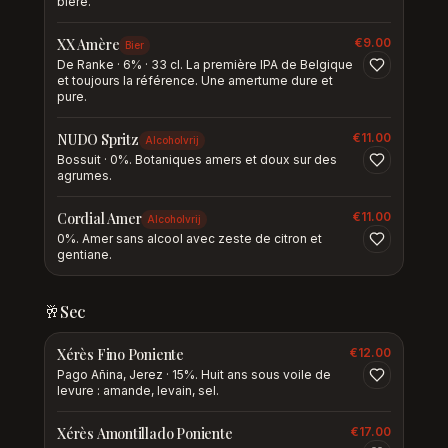
bière.
XX Amère
€
9.00
Bier
De Ranke · 6% · 33 cl. La première IPA de Belgique
et toujours la référence. Une amertume dure et
pure.
NUDO Spritz
€
11.00
Alcoholvrij
Bossuit · 0%. Botaniques amers et doux sur des
agrumes.
Cordial Amer
€
11.00
Alcoholvrij
0%. Amer sans alcool avec zeste de citron et
gentiane.
🥂
Sec
Xérès Fino Poniente
€
12.00
Pago Añina, Jerez · 15%. Huit ans sous voile de
levure : amande, levain, sel.
Xérès Amontillado Poniente
€
17.00