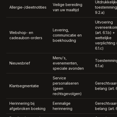
Uitdrukkelijk
Veilige bereiding
Allergie-/dieetnotities
toestemming 
van uw maaltijd
9.2.a)
Uitvoering
overeenkom
Levering,
Webshop- en
(art. 6.1.b) +
communicatie en
cadeaubon-orders
wettelijke
boekhouding
verplichting (
6.1.c)
Menu's,
Toestemming 
Nieuwsbrief
evenementen,
6.1.a)
speciale avonden
Service
personaliseren
Gerechtvaar
Klantsegmentatie
(geen
belang (art. 6
rechtsgevolgen)
Herinnering bij
Eenmalige
Gerechtvaar
afgebroken boeking
herinnering
belang (art. 6