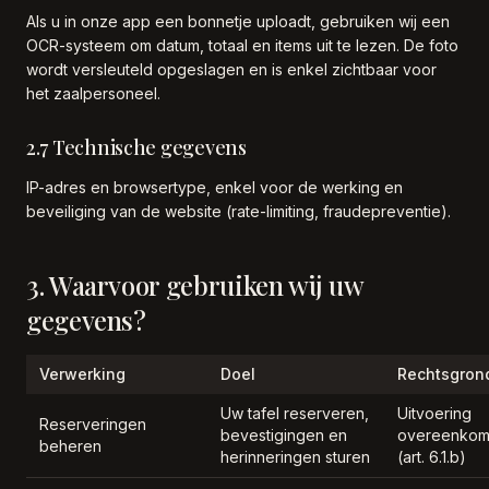
Als u in onze app een bonnetje uploadt, gebruiken wij een
OCR-systeem om datum, totaal en items uit te lezen. De foto
wordt versleuteld opgeslagen en is enkel zichtbaar voor
het zaalpersoneel.
2.7 Technische gegevens
IP-adres en browsertype, enkel voor de werking en
beveiliging van de website (rate-limiting, fraudepreventie).
3. Waarvoor gebruiken wij uw
gegevens?
Verwerking
Doel
Rechtsgron
Uw tafel reserveren,
Uitvoering
Reserveringen
bevestigingen en
overeenkom
beheren
herinneringen sturen
(art. 6.1.b)