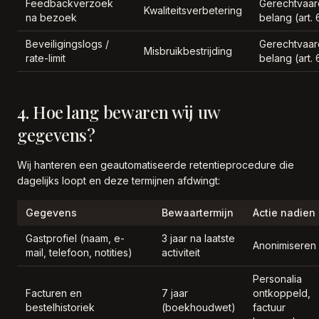
Feedbackverzoek
Gerechtvaar
Kwaliteitsverbetering
na bezoek
belang (art. 6
Beveiligingslogs /
Gerechtvaar
Misbruikbestrijding
rate-limit
belang (art. 6
4. Hoe lang bewaren wij uw
gegevens?
Wij hanteren een geautomatiseerde retentieprocedure die
dagelijks loopt en deze termijnen afdwingt:
Gegevens
Bewaartermijn
Actie nadien
Gastprofiel (naam, e-
3 jaar na laatste
Anonimiseren
mail, telefoon, notities)
activiteit
Personalia
Facturen en
7 jaar
ontkoppeld,
bestelhistoriek
(boekhoudwet)
factuur