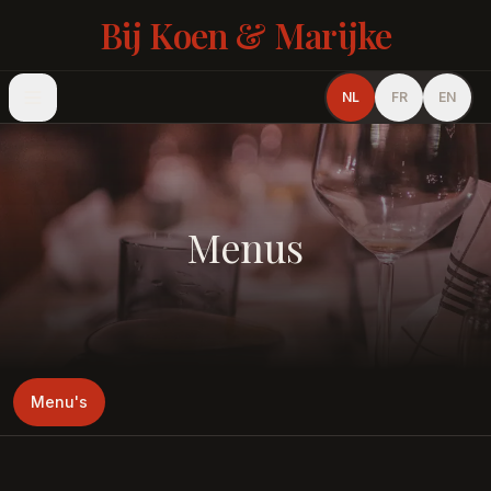
Bij Koen & Marijke
NL
FR
EN
Menus
Menu's