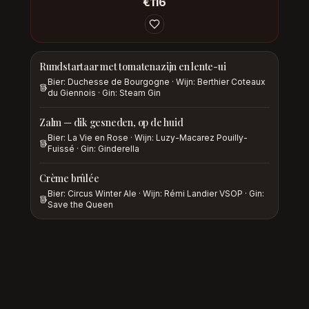
€
116
Rundstartaar met tomatenazijn en lente-ui
Bier: Duchesse de Bourgogne · Wijn: Berthier Coteaux
du Giennois · Gin: Steam Gin
Zalm — dik gesneden, op de huid
Bier: La Vie en Rose · Wijn: Luzy-Macarez Pouilly-
Fuissé · Gin: Ginderella
Crème brûlée
Bier: Circus Winter Ale · Wijn: Rémi Landier VSOP · Gin:
Save the Queen