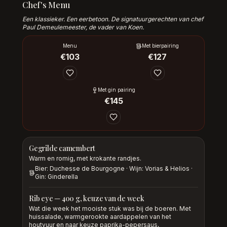
Chef's Menu
Een klassieker. Een eerbetoon. De signatuurgerechten van chef
Paul Demeulemeester, de vader van Koen.
Menu
Met bierpairing
€
103
€
127
Met gin pairing
€
145
Gegrilde camembert
Warm en romig, met krokante randjes.
Bier: Duchesse de Bourgogne · Wijn: Vorias & Helios ·
Gin: Ginderella
Rib eye — 400 g, keuze van de week
Wat die week het mooiste stuk was bij de boeren. Met
huissalade, warmgerookte aardappelen van het
houtvuur en naar keuze paprika-pepersaus,