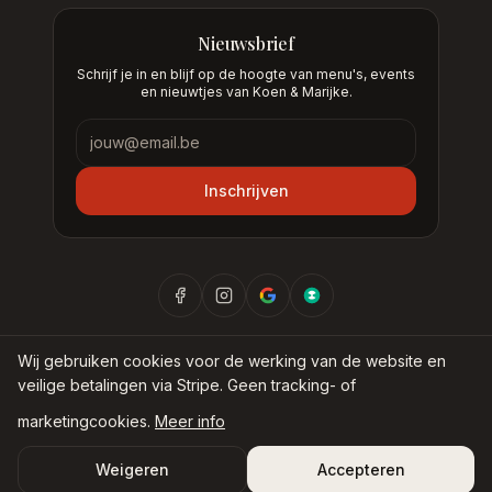
Nieuwsbrief
Schrijf je in en blijf op de hoogte van menu's, events
en nieuwtjes van Koen & Marijke.
Nieuwsbrief
Inschrijven
Wij gebruiken cookies voor de werking van de website en
veilige betalingen via Stripe. Geen tracking- of
©
2026
Nieuw Museum BV —
Bij Koen & Marijke
marketingcookies.
Meer info
Privacyverklaring
Cookiebeleid
Algemene voorwaarden
Weigeren
Accepteren
Verkoopsvoorwaarden
Herroepingsrecht