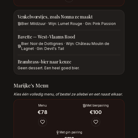
Venkelworstjes, zoals Nonna ze maakt
Bier: Mildzuur · Wijn: Lumet Rouge · Gin: Pink Passion
Bavette — West-Vlaams Rood
Bier: Noir de Dottignies · Wijn: Château Moulin de
Lagnet · Gin: Devil's Tail
Brambrass-bier naar keuze
Geen dessert. Een heel goed bier.
Marijke's Menu
Kies één volledig menu, of bestel ze allebei en eet naast elkaar.
Menu
Met bierpairing
€
78
€
100
Met gin pairing