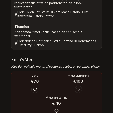
roquefortsaus of wilde paddenstoelen in look-
truffelboter.
Bier: Rik en Raf · Wijn: Olivero Mario Barolo · Gin:
Khwaraka Sisters Saffron
Tiramisu
Zelfgemaakt met koffie, cacao en een scheut
weemoed.
Bier: Noir de Dottignies · Wijn: Ferrand 10 Générations ·
Gin: Nutty Cuckoo
Koen's Menu
Kies één volledig menu, of bestel ze allebei en eet naast elkaar.
Menu
Met bierpairing
€
78
€
100
Met gin pairing
€
116