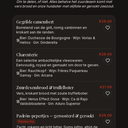
Om te delen, of niet. Alles behalve het zuurdesem komt met
vers brood en onze huisboter met olijfolie en gerookt zeezout.
Gegrilde camembert
€
26.00
Borrelend van de grill, romig vanbinnen en
krokant aan de randen.
Bier: Duchesse de Bourgogne · Wijn: Vorias &
Helios · Gin: Ginderella
Charcuterie
€
26.00
Een selectie ambachtelijke vleeswaren.
Eenvoudig, royaal en gemaakt om door te geven.
Bier: Rauchkopf · Wijn: Frères Paquereau
Gamay · Gin: Arcana
Zuurdesembrood & truffelboter
€
21.00
Vers, krokant brood met zoute truffelboter.
Bier: Venus Effect Gose · Wijn: Ca di Rajo
Valdobbiadene · Gin: Aduro Superior
Padrón-pepertjes — geroosterd & gerookt
€
26.00
Plantaardig
Zacht, rokerig en licht bitter. Soms pittig, altijd de