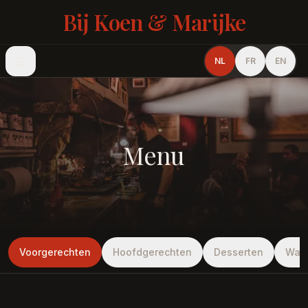
Bij Koen & Marijke
NL
FR
EN
Menu
Voorgerechten
Hoofdgerechten
Desserten
War