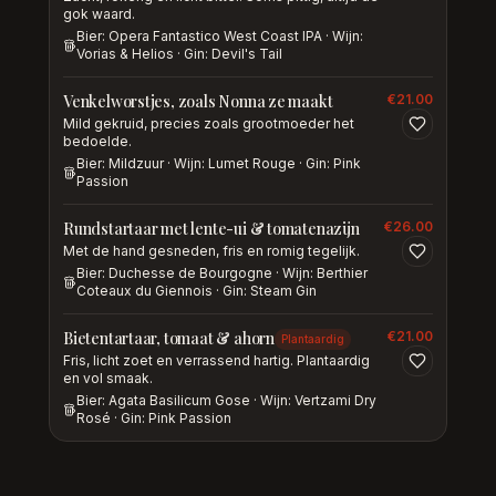
gok waard.
Bier: Opera Fantastico West Coast IPA · Wijn:
Vorias & Helios · Gin: Devil's Tail
Venkelworstjes, zoals Nonna ze maakt
€
21.00
Mild gekruid, precies zoals grootmoeder het
bedoelde.
Bier: Mildzuur · Wijn: Lumet Rouge · Gin: Pink
Passion
Rundstartaar met lente-ui & tomatenazijn
€
26.00
Met de hand gesneden, fris en romig tegelijk.
Bier: Duchesse de Bourgogne · Wijn: Berthier
Coteaux du Giennois · Gin: Steam Gin
Bietentartaar, tomaat & ahorn
€
21.00
Plantaardig
Fris, licht zoet en verrassend hartig. Plantaardig
en vol smaak.
Bier: Agata Basilicum Gose · Wijn: Vertzami Dry
Rosé · Gin: Pink Passion