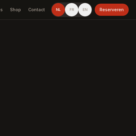
s
Shop
Contact
Reserveren
NL
FR
EN